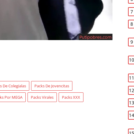
s De Colegialas
Packs De Jovencitas
ks Por MEGA
Packs Virales
Packs XXX