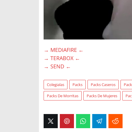
→ MEDIAFIRE ←
→ TERABOX ←
→ SEND ←
Colegialas
Packs
Packs Caseros
Pack
Packs De Morritas
Packs De Mujeres
Pac