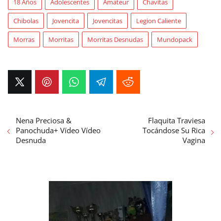
18 Años
Adolescentes
Amateur
Chavitas
Chibolas
Jovencita
Jovencitas
Legion Caliente
Morras
Morritas
Morritas Desnudas
Mundopack
Nena Preciosa &
Flaquita Traviesa
Panochuda+ Vídeo Vídeo
Tocándose Su Rica
Desnuda
Vagina