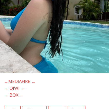
→MEDIAFIRE ←
→ QIWI ←
→ BOX ←